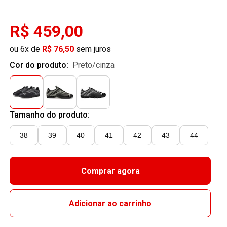
R$ 459,00
ou 6x de
R$ 76,50
sem juros
Cor do produto:
preto/cinza
Tamanho do produto:
38
39
40
41
42
43
44
Comprar agora
Adicionar ao carrinho