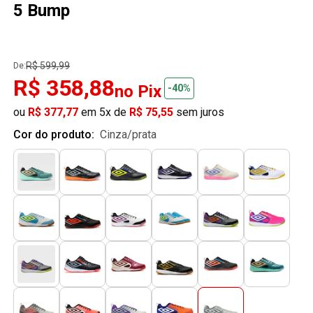
5 Bump
R$ 599,99
De:
R$ 358,88
no Pix
-40%
ou
R$ 377,77
em 5x de
R$ 75,55
sem juros
Cor do produto:
cinza/prata