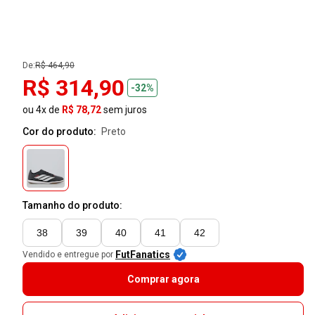
De:
R$ 464,90
R$ 314,90
-32%
ou 4x de
R$ 78,72
sem juros
Cor do produto:
preto
Tamanho do produto:
38
39
40
41
42
FutFanatics
Vendido e entregue por
Comprar agora