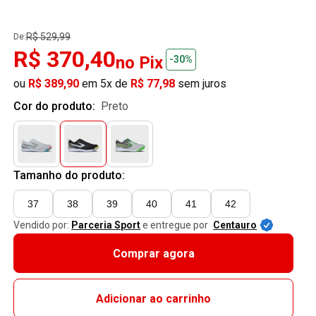
R$ 529,99
De:
R$ 370,40
no Pix
-30%
ou
R$ 389,90
em 5x de
R$ 77,98
sem juros
Cor do produto:
preto
Tamanho do produto:
37
38
39
40
41
42
Vendido por:
Parceria Sport
e entregue por
Centauro
Comprar agora
Adicionar ao carrinho