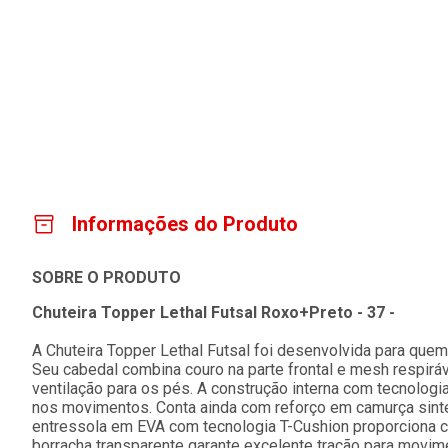
Informações do Produto
SOBRE O PRODUTO
Chuteira Topper Lethal Futsal Roxo+Preto - 37 -
A Chuteira Topper Lethal Futsal foi desenvolvida para que
Seu cabedal combina couro na parte frontal e mesh respiráve
ventilação para os pés. A construção interna com tecnologi
nos movimentos. Conta ainda com reforço em camurça sintét
entressola em EVA com tecnologia T-Cushion proporciona c
borracha transparente garante excelente tração para movim