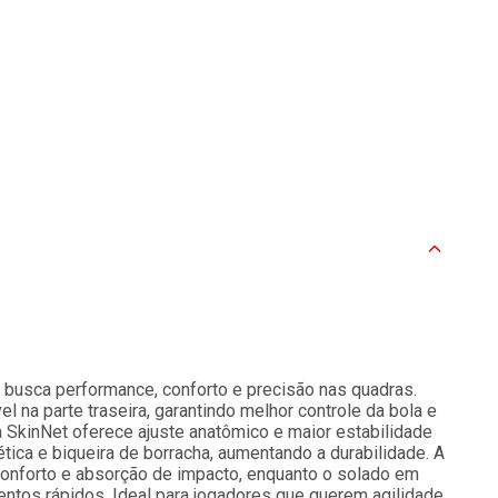
m busca performance, conforto e precisão nas quadras.
l na parte traseira, garantindo melhor controle da bola e
a SkinNet oferece ajuste anatômico e maior estabilidade
ica e biqueira de borracha, aumentando a durabilidade. A
onforto e absorção de impacto, enquanto o solado em
entos rápidos. Ideal para jogadores que querem agilidade,