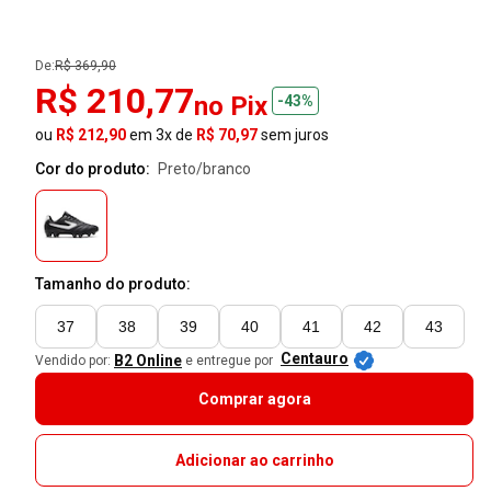
De:
R$ 369,90
R$ 210,77
no Pix
-43%
ou
R$ 212,90
em 3x de
R$ 70,97
sem juros
Cor do produto:
preto/branco
Tamanho do produto:
37
38
39
40
41
42
43
Centauro
B2 Online
Vendido por:
e entregue por
Comprar agora
Adicionar ao carrinho