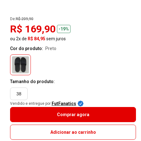
De:
R$ 209,90
R$ 169,90
-19%
ou 2x de
R$ 84,95
sem juros
Cor do produto:
preto
Tamanho do produto:
38
FutFanatics
Vendido e entregue por
Comprar agora
Adicionar ao carrinho