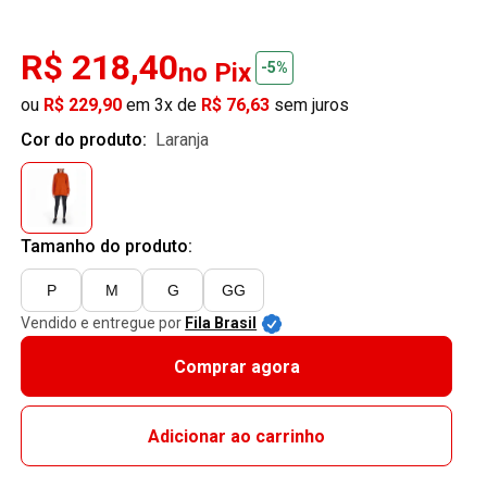
R$ 218,40
no Pix
-5%
ou
R$ 229,90
em 3x de
R$ 76,63
sem juros
Cor do produto:
laranja
Tamanho do produto:
P
M
G
GG
Vendido e entregue por
Fila Brasil
Comprar agora
Adicionar ao carrinho