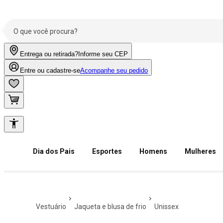
Entrega ou retirada?
Informe seu CEP
Entre ou cadastre-se
Acompanhe seu pedido
Dia dos Pais
Esportes
Homens
Mulheres
vestuário
jaqueta e blusa de frio
unissex