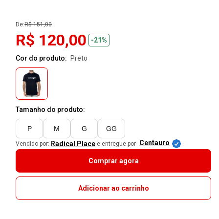
De:
R$ 151,00
R$ 120,00
-21%
Cor do produto:
preto
Tamanho do produto:
P
M
G
GG
Centauro
Radical Place
Vendido por:
e entregue por
Comprar agora
Adicionar ao carrinho