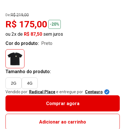
R$ 219,00
De:
R$ 175,00
-20%
ou 2x de
R$ 87,50
sem juros
Cor do produto:
preto
Tamanho do produto:
2G
4G
Vendido por:
Radical Place
e entregue por
Centauro
Comprar agora
Adicionar ao carrinho