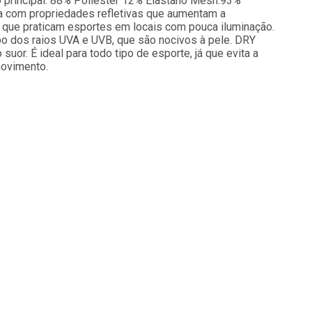
o principal: 88% Poliéster 12% Elastano Mesh:93%
a com propriedades refletivas que aumentam a
s que praticam esportes em locais com pouca iluminação.
o dos raios UVA e UVB, que são nocivos à pele. DRY
uor. É ideal para todo tipo de esporte, já que evita a
movimento.