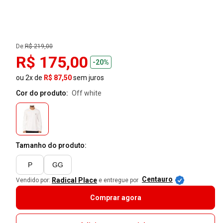
De:
R$ 219,00
R$ 175,00
-20%
ou 2x de
R$ 87,50
sem juros
Cor do produto:
off white
Tamanho do produto:
P
GG
Centauro
Radical Place
Vendido por:
e entregue por
Comprar agora