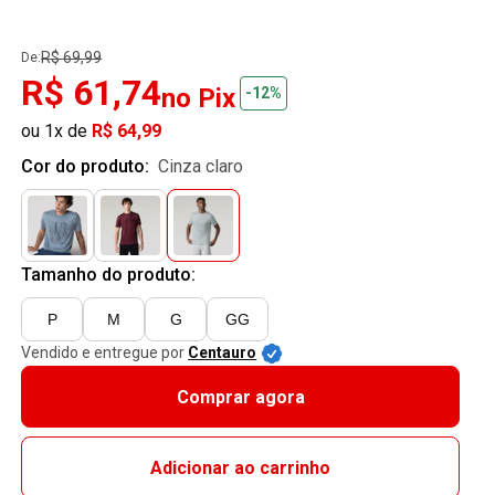
R$ 69,99
De:
R$ 61,74
no Pix
-12%
ou 1x de
R$ 64,99
Cor do produto:
cinza claro
Tamanho do produto:
P
M
G
GG
Vendido e entregue por
Centauro
Comprar agora
Adicionar ao carrinho