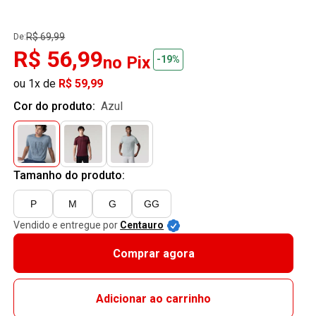
R$ 69,99
De:
R$ 56,99
no Pix
-19%
ou 1x de
R$ 59,99
Cor do produto:
azul
Tamanho do produto:
P
M
G
GG
Vendido e entregue por
Centauro
Comprar agora
Adicionar ao carrinho