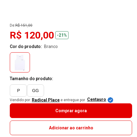
De:
R$ 151,00
R$ 120,00
-21%
Cor do produto:
branco
Tamanho do produto:
P
GG
Centauro
Radical Place
Vendido por:
e entregue por
Comprar agora
Adicionar ao carrinho