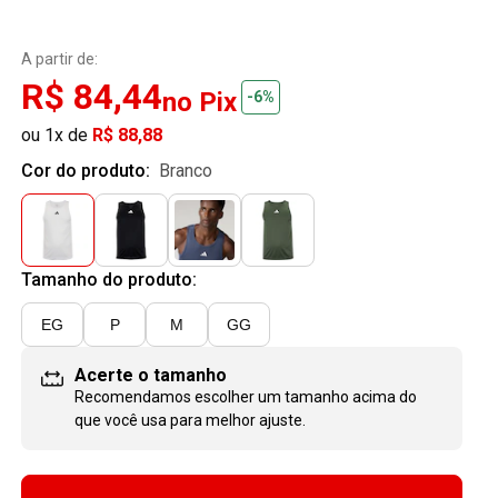
A partir de:
R$ 84,44
no Pix
-6%
ou 1x de
R$ 88,88
Cor do produto:
branco
Tamanho do produto:
EG
P
M
GG
Acerte o tamanho
Recomendamos escolher um tamanho
acima
do
que você usa para melhor ajuste.