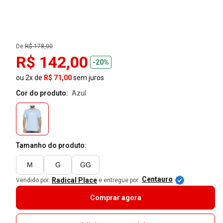
De:
R$ 178,00
R$ 142,00
-20%
ou 2x de
R$ 71,00
sem juros
Cor do produto:
azul
Tamanho do produto:
M
G
GG
Centauro
Radical Place
Vendido por:
e entregue por
Comprar agora