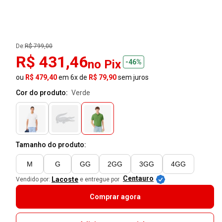
De:
R$ 799,00
R$ 431,46
no Pix
-46%
ou
R$ 479,40
em 6x de
R$ 79,90
sem juros
Cor do produto:
verde
Tamanho do produto:
M
G
GG
2GG
3GG
4GG
Centauro
Lacoste
Vendido por:
e entregue por
Comprar agora