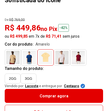
Sofisticada do Ícone
R$ 769,00
De:
R$ 449,86
no Pix
-42%
ou
R$ 499,85
em 7x de
R$ 71,41
sem juros
Cor do produto:
amarelo
Tamanho do produto:
2GG
3GG
Vendido por:
Lacoste
e entregue por
Centauro
Comprar agora