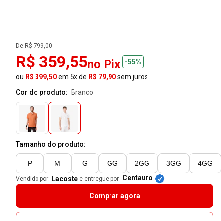
De:
R$ 799,00
R$ 359,55
no Pix
-55%
ou
R$ 399,50
em 5x de
R$ 79,90
sem juros
Cor do produto:
branco
Tamanho do produto:
P
M
G
GG
2GG
3GG
4GG
Centauro
Lacoste
Vendido por:
e entregue por
Comprar agora