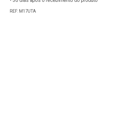
• 30 dias após o recebimento do produto
REF: M17UTA