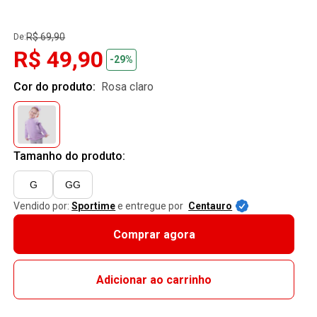
R$ 69,90
De:
R$ 49,90
-29%
Cor do produto:
rosa claro
Tamanho do produto:
G
GG
Vendido por:
Sportime
e entregue por
Centauro
Comprar agora
Adicionar ao carrinho