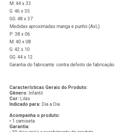
M: 44 x 33
G: 46 x 35
GG: 48 x 37
Medidas aproximadas manga e punho (AxL):
P: 38 x 06
M: 40 x 08
G: 42 x 10
GG: 44 x 12
Garantia do fabricante: contra defeito de fabricação
Características Gerais do Produto:
Gênero:
Infantil
Cor:
Lilás
Indicado para:
Dia a Dia
Acompanha o produto:
• 1 camiseta
Garantia: