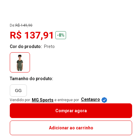
De:
R$ 149,90
R$ 137,91
-8%
Cor do produto:
preto
Tamanho do produto:
GG
Centauro
MG Sports
Vendido por:
e entregue por
Comprar agora
Adicionar ao carrinho