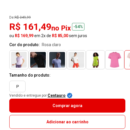
De:
R$ 349,99
R$ 161,49
no Pix
-54%
ou
R$ 169,99
em 2x de
R$ 85,00
sem juros
Cor do produto:
rosa claro
Tamanho do produto:
P
Centauro
Vendido e entregue por
Comprar agora
Adicionar ao carrinho