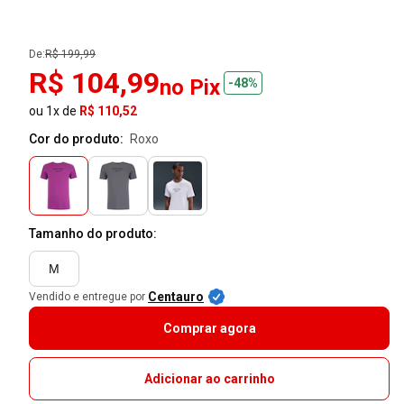
De:
R$ 199,99
R$ 104,99
no Pix
-48%
ou 1x de
R$ 110,52
Cor do produto:
roxo
Tamanho do produto:
M
Centauro
Vendido e entregue por
Comprar agora
Adicionar ao carrinho