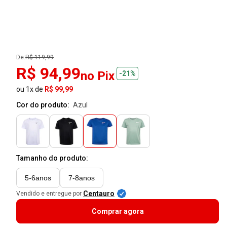
De:
R$ 119,99
R$ 94,99
no Pix
-21%
ou 1x de
R$ 99,99
Cor do produto:
azul
Tamanho do produto:
5-6anos
7-8anos
Centauro
Vendido e entregue por
Comprar agora