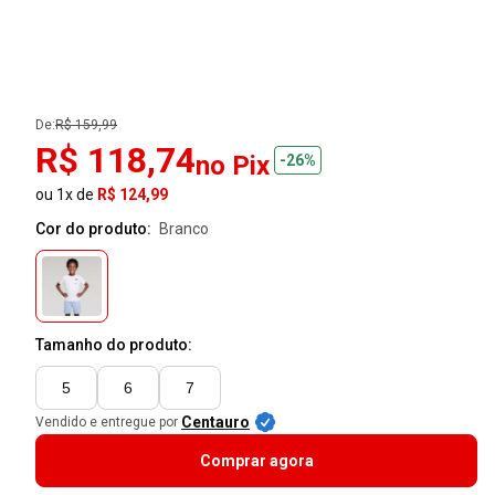
De:
R$ 159,99
R$ 118,74
no Pix
-26%
ou 1x de
R$ 124,99
Cor do produto:
branco
Tamanho do produto:
5
6
7
Centauro
Vendido e entregue por
Comprar agora