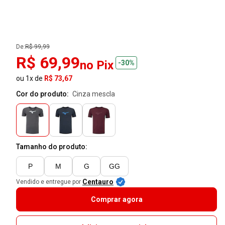
De:
R$ 99,99
R$ 69,99
no Pix
-30%
ou 1x de
R$ 73,67
Cor do produto:
cinza mescla
Tamanho do produto:
P
M
G
GG
Centauro
Vendido e entregue por
Comprar agora