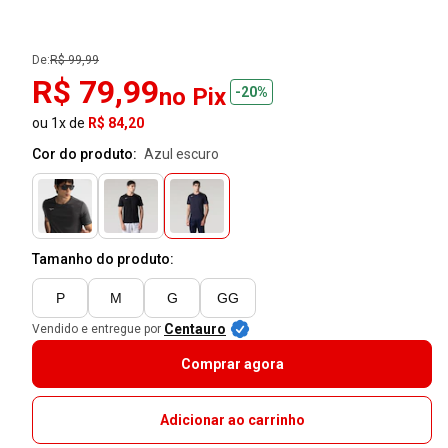
De:
R$ 99,99
R$ 79,99
no Pix
-20%
ou 1x de
R$ 84,20
Cor do produto:
azul escuro
Tamanho do produto:
P
M
G
GG
Centauro
Vendido e entregue por
Comprar agora
Adicionar ao carrinho