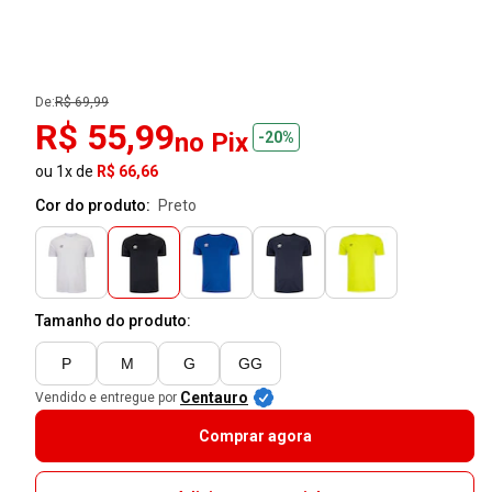
De:
R$ 69,99
R$ 55,99
no Pix
-20%
ou 1x de
R$ 66,66
Cor do produto:
preto
Tamanho do produto:
P
M
G
GG
Centauro
Vendido e entregue por
Comprar agora