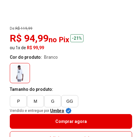
De:
R$ 119,99
R$ 94,99
no Pix
-21%
ou 1x de
R$ 99,99
Cor do produto:
branco
Tamanho do produto:
P
M
G
GG
Umbro
Vendido e entregue por
Comprar agora