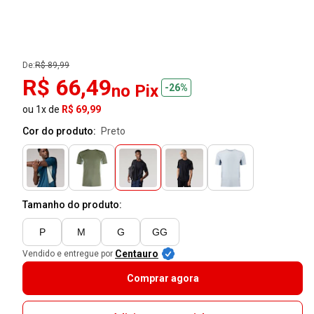
De:
R$ 89,99
R$ 66,49
no Pix
-26%
ou 1x de
R$ 69,99
Cor do produto:
preto
Tamanho do produto:
P
M
G
GG
Centauro
Vendido e entregue por
Comprar agora