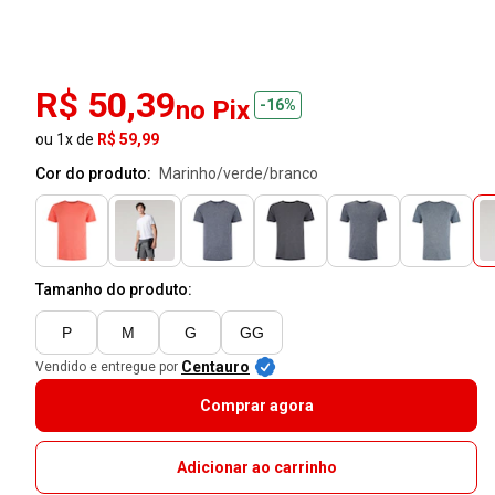
R$ 50,39
no Pix
-16%
ou 1x de
R$ 59,99
Cor do produto:
marinho/verde/branco
Tamanho do produto:
P
M
G
GG
Centauro
Vendido e entregue por
Comprar agora
Adicionar ao carrinho