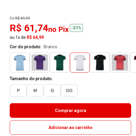
De:
R$ 89,99
R$ 61,74
no Pix
-31%
ou 1x de
R$ 64,99
Cor do produto:
branco
Tamanho do produto:
P
M
G
GG
Comprar agora
Adicionar ao carrinho