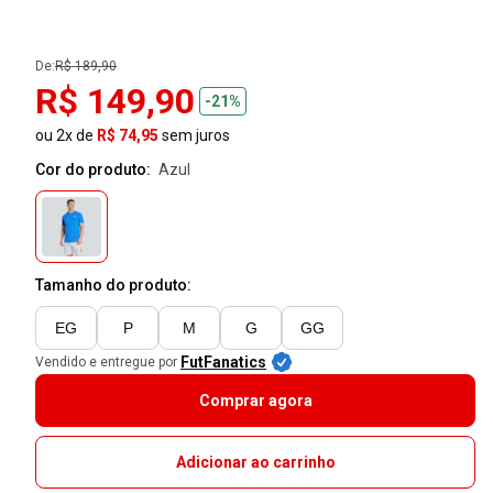
De:
R$ 189,90
R$ 149,90
-21%
ou 2x de
R$ 74,95
sem juros
Cor do produto:
azul
Tamanho do produto:
EG
P
M
G
GG
FutFanatics
Vendido e entregue por
Comprar agora
Adicionar ao carrinho