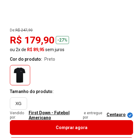
De:
R$ 247,90
R$ 179,90
-27%
ou 2x de
R$ 89,95
sem juros
Cor do produto:
preto
Tamanho do produto:
XG
First Down - Futebol
Vendido
e entregue
Centauro
por:
Americano
por
Comprar agora