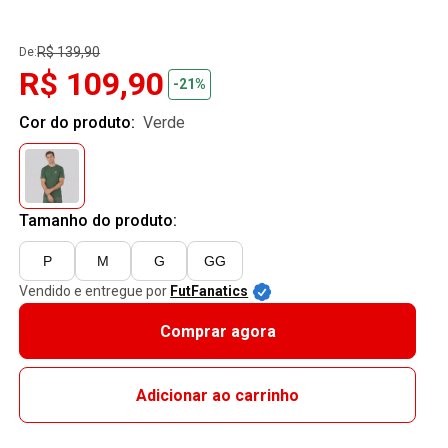
R$ 139,90
De:
R$ 109,90
-21%
Cor do produto:
verde
Tamanho do produto:
P
M
G
GG
Vendido e entregue por
FutFanatics
Comprar agora
Adicionar ao carrinho