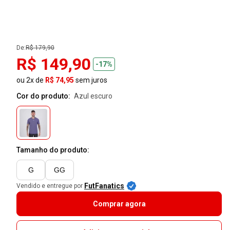
De:
R$ 179,90
R$ 149,90
-17%
ou 2x de
R$ 74,95
sem juros
Cor do produto:
azul escuro
Tamanho do produto:
G
GG
FutFanatics
Vendido e entregue por
Comprar agora