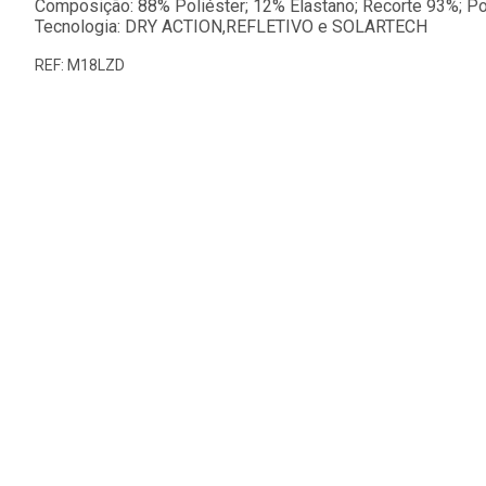
Composição: 88% Poliéster; 12% Elastano; Recorte 93%; Pol
Tecnologia: DRY ACTION,REFLETIVO e SOLARTECH
REF: M18LZD