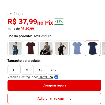
De:
R$ 59,99
R$ 37,99
no Pix
-37%
ou 1x de
R$ 39,99
Cor do produto:
azul escuro
Tamanho do produto:
P
M
G
GG
Centauro
Vendido e entregue por
Comprar agora
Adicionar ao carrinho