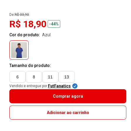
De:
R$ 33,90
R$ 18,90
-44%
Cor do produto:
azul
Tamanho do produto:
6
8
11
13
FutFanatics
Vendido e entregue por
Comprar agora
Adicionar ao carrinho