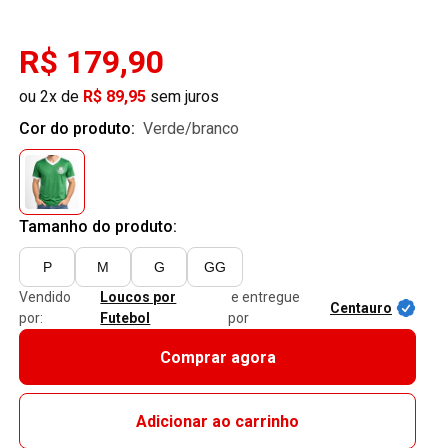
R$ 179,90
ou 2x de
R$ 89,95
sem juros
Cor do produto:
verde/branco
Tamanho do produto:
P
M
G
GG
Vendido
Loucos por
e entregue
Centauro
por:
Futebol
por
Comprar agora
Adicionar ao carrinho