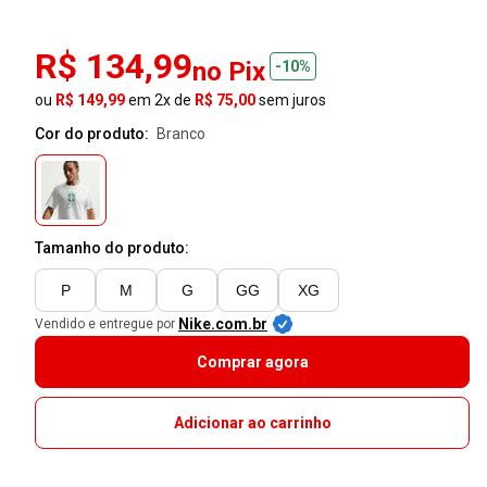
R$ 134,99
no Pix
-10%
ou
R$ 149,99
em 2x de
R$ 75,00
sem juros
Cor do produto:
branco
Tamanho do produto:
P
M
G
GG
XG
Nike.com.br
Vendido e entregue por
Comprar agora
Adicionar ao carrinho