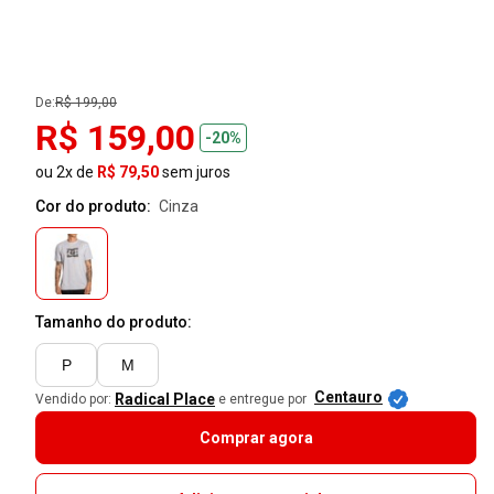
De:
R$ 199,00
R$ 159,00
-20%
ou 2x de
R$ 79,50
sem juros
Cor do produto:
cinza
Tamanho do produto:
P
M
Centauro
Radical Place
Vendido por:
e entregue por
Comprar agora