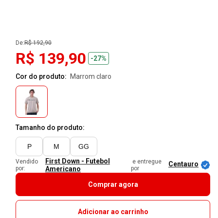
De:
R$ 192,90
R$ 139,90
-27%
Cor do produto:
marrom claro
Tamanho do produto:
P
M
GG
First Down - Futebol
Vendido
e entregue
Centauro
por:
Americano
por
Comprar agora
Adicionar ao carrinho