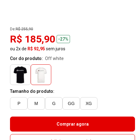
De:
R$ 255,90
R$ 185,90
-27%
ou 2x de
R$ 92,95
sem juros
Cor do produto:
off white
Tamanho do produto:
P
M
G
GG
XG
Comprar agora