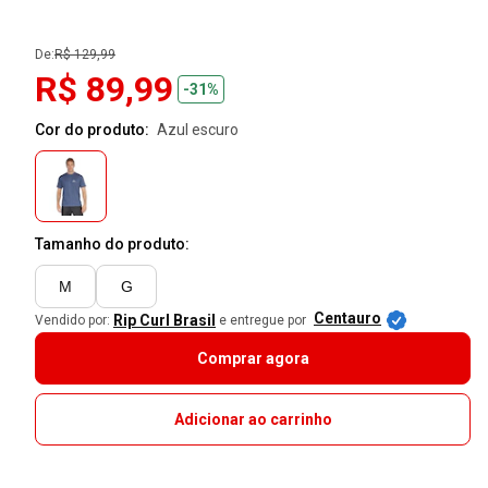
De:
R$ 129,99
R$ 89,99
-31%
Cor do produto:
azul escuro
Tamanho do produto:
M
G
Centauro
Rip Curl Brasil
Vendido por:
e entregue por
Comprar agora
Adicionar ao carrinho