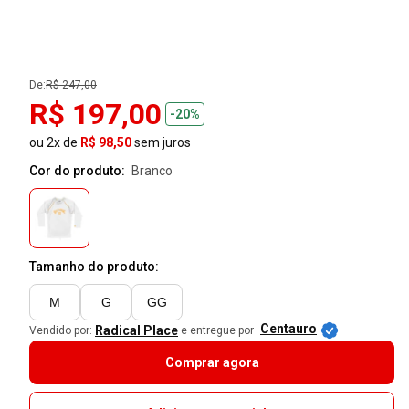
De:
R$ 247,00
R$ 197,00
-20%
ou 2x de
R$ 98,50
sem juros
Cor do produto:
branco
Tamanho do produto:
M
G
GG
Centauro
Radical Place
Vendido por:
e entregue por
Comprar agora