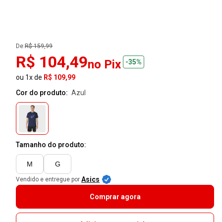
De:
R$ 159,99
R$ 104,49
no Pix
-35%
ou 1x de
R$ 109,99
Cor do produto:
azul
Tamanho do produto:
M
G
Asics
Vendido e entregue por
Comprar agora