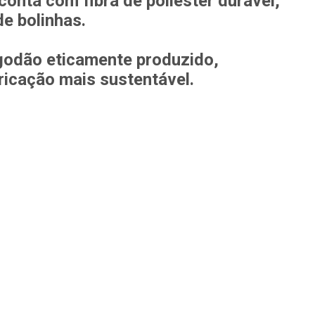
conta com fibra de poliéster durável,
e bolinhas.
godão eticamente produzido,
ricação mais sustentável.