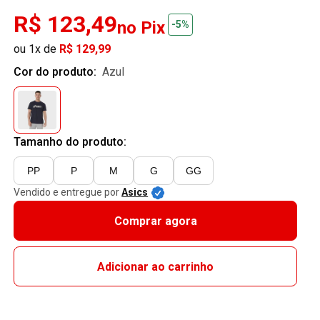
R$ 123,49
no Pix
-5%
ou 1x de
R$ 129,99
Cor do produto:
azul
Tamanho do produto:
PP
P
M
G
GG
Vendido e entregue por
Asics
Comprar agora
Adicionar ao carrinho