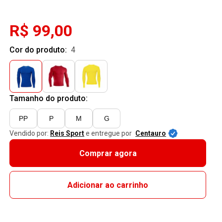
R$ 99,00
Cor do produto:
4
Tamanho do produto:
PP
P
M
G
Vendido por:
Reis Sport
e entregue por
Centauro
Comprar agora
Adicionar ao carrinho