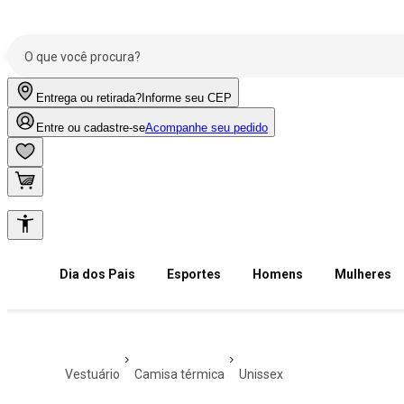
Entrega ou retirada?
Informe seu CEP
Entre ou cadastre-se
Acompanhe seu pedido
Dia dos Pais
Esportes
Homens
Mulheres
vestuário
camisa térmica
unissex