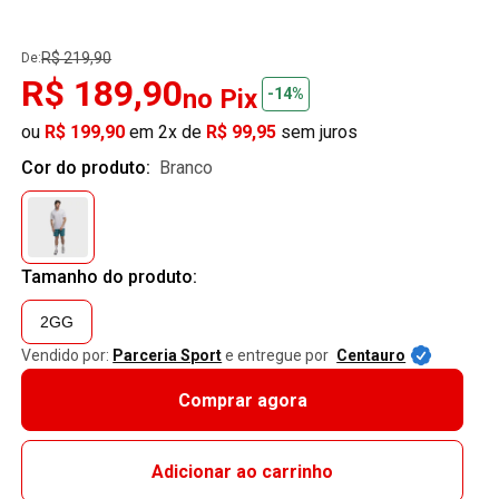
R$ 219,90
De:
R$ 189,90
no Pix
-14%
ou
R$ 199,90
em 2x de
R$ 99,95
sem juros
Cor do produto:
branco
Tamanho do produto:
2GG
Vendido por:
Parceria Sport
e entregue por
Centauro
Comprar agora
Adicionar ao carrinho