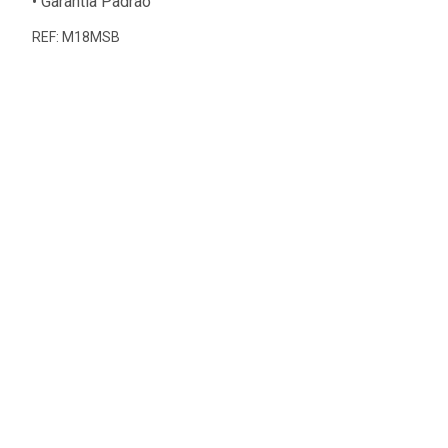
• Garantia Padrão
REF: M18MSB